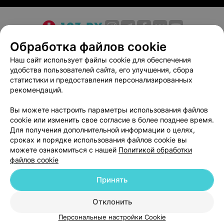
сотрудники медицинского учреждения видят свою
миссию в пропаганде здорового образа жизни и
предотвращении распространения заболеваний,
передающихся половым путем.
О проекте
Новости проекта
Размещение рекламы
Обработка файлов cookie
Для удобства пациентов действует предварительная
Медицинский маркетинг
Публичный договор
Наш сайт использует файлы cookie для обеспечения
запись.
удобства пользователей сайта, его улучшения, сбора
Пользовательское соглашение
Способы оплаты
статистики и предоставления персонализированных
Вакансии
Партнеры
Обращаем ваше внимание, что обязательна
рекомендаций.
Написать руководителю 103.by
консультация специалиста: рекламируемые
Вы можете настроить параметры использования файлов
медицинские услуги могут иметь
Написать в поддержку
cookie или изменить свое согласие в более позднее время.
противопоказания.
Персональные настройки cookie
Для получения дополнительной информации о целях,
сроках и порядке использования файлов cookie вы
Обработка персональных данных
можете ознакомиться с нашей
Политикой обработки
файлов cookie
Принять
Отклонить
ВЫ ВЛАДЕЛЕЦ?
© 2026 ООО «Артокс Лаб», УНП 191700409
| 220012, Республика Беларусь,
Персональные настройки Cookie
г. Минск, улица Толбухина, 2, пом. 16 | help@103.by